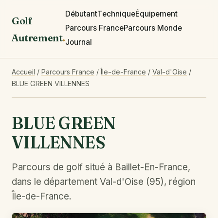
Débutant
Technique
Équipement
Golf
Parcours France
Parcours Monde
Autrement
.
Journal
Accueil
/
Parcours France
/
Île-de-France
/
Val-d'Oise
/
BLUE GREEN VILLENNES
BLUE GREEN
VILLENNES
Parcours de golf situé à Baillet-En-France,
dans le département Val-d'Oise (95), région
Île-de-France.