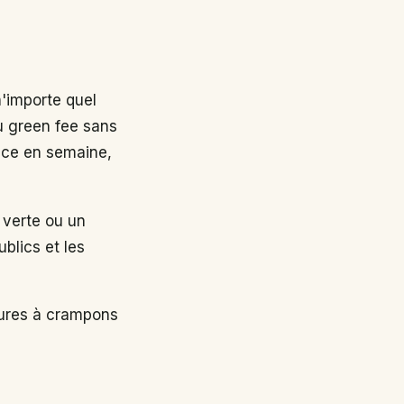
n'importe quel
au green fee sans
nce en semaine,
 verte ou un
ublics et les
sures à crampons