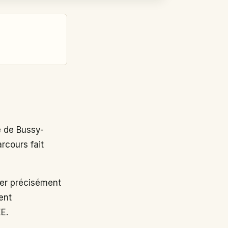
 de Bussy-
rcours fait
r précisément
ent
EE.