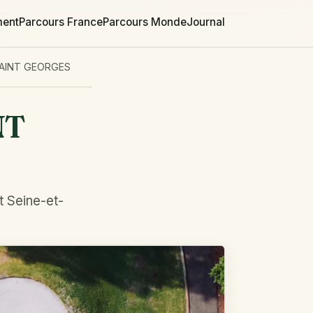
ment
Parcours France
Parcours Monde
Journal
SAINT GEORGES
NT
t Seine-et-