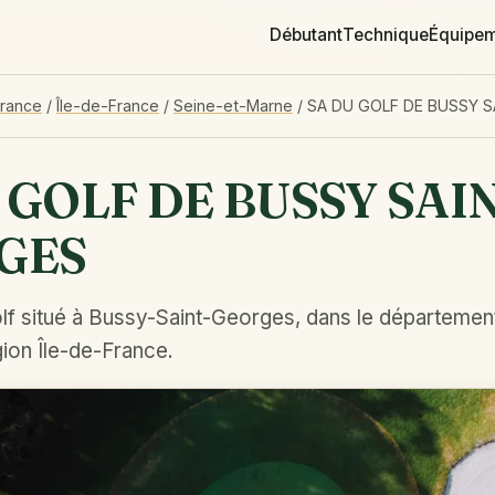
Débutant
Technique
Équipe
France
/
Île-de-France
/
Seine-et-Marne
/
SA DU GOLF DE BUSSY 
 GOLF DE BUSSY SAI
GES
lf situé à Bussy-Saint-Georges, dans le départemen
ion Île-de-France.