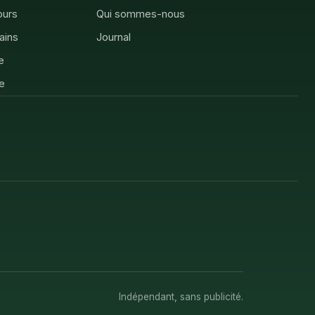
ours
Qui sommes-nous
rains
Journal
e
e
Indépendant, sans publicité.