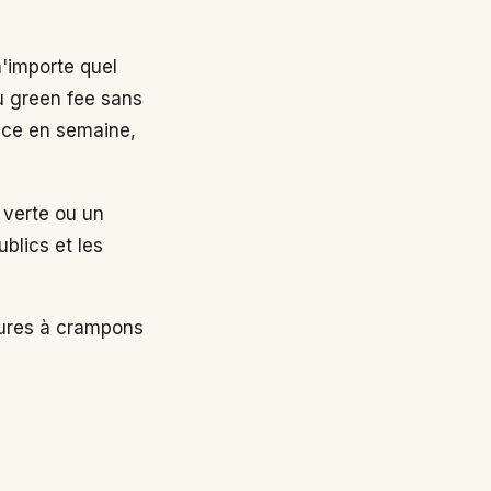
n'importe quel
au green fee sans
nce en semaine,
 verte ou un
ublics et les
sures à crampons