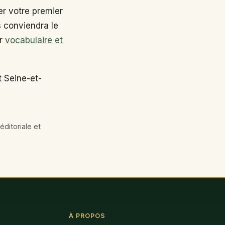
r votre premier
s conviendra le
ir
vocabulaire et
t Seine-et-
éditoriale et
À PROPOS