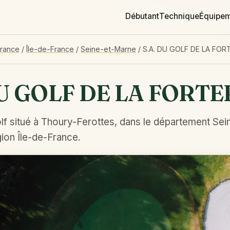
Débutant
Technique
Équipe
France
/
Île-de-France
/
Seine-et-Marne
/
S.A. DU GOLF DE LA FOR
DU GOLF DE LA FORT
lf situé à Thoury-Ferottes, dans le département Sei
ion Île-de-France.