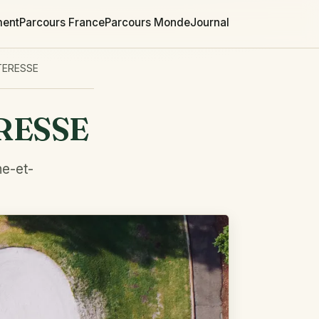
ment
Parcours France
Parcours Monde
Journal
TERESSE
ERESSE
ne-et-