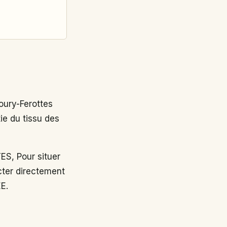
ury-Ferottes
ie du tissu des
, Pour situer
cter directement
EE.