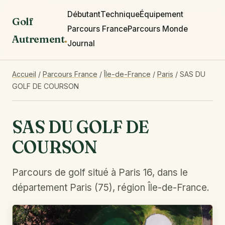
Débutant
Technique
Équipement
Golf
Parcours France
Parcours Monde
Autrement
.
Journal
Accueil
/
Parcours France
/
Île-de-France
/
Paris
/
SAS DU
GOLF DE COURSON
SAS DU GOLF DE
COURSON
Parcours de golf situé à Paris 16, dans le
département Paris (75), région Île-de-France.