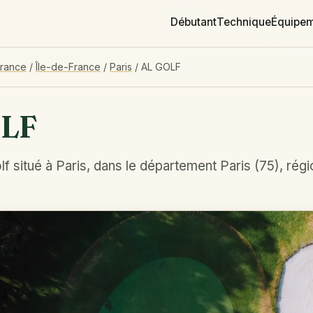
Débutant
Technique
Équipe
France
/
Île-de-France
/
Paris
/
AL GOLF
LF
f situé à Paris, dans le département Paris (75), régi