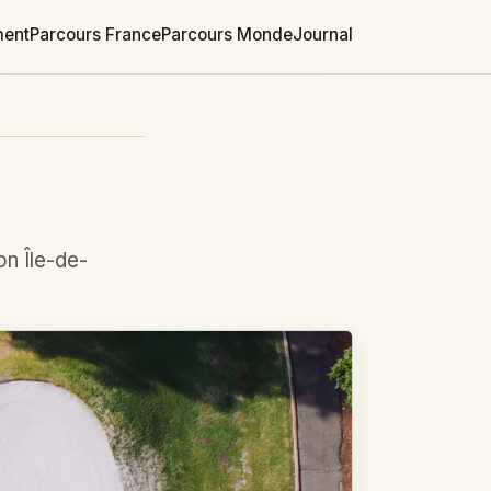
ment
Parcours France
Parcours Monde
Journal
on Île-de-