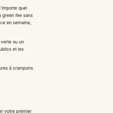
n'importe quel
au green fee sans
nce en semaine,
 verte ou un
ublics et les
sures à crampons
r votre premier