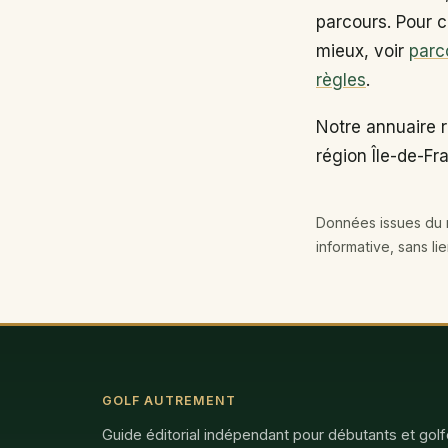
parcours. Pour c
mieux, voir
parc
règles
.
Notre annuaire r
région Île-de-Fr
Données issues du r
informative, sans li
GOLF AUTREMENT
Guide éditorial indépendant pour débutants et gol