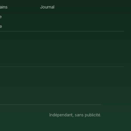
rains
Journal
e
e
Indépendant, sans publicité.