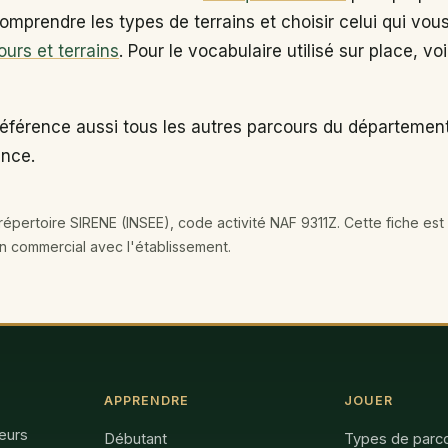
omprendre les types de terrains et choisir celui qui vou
ours et terrains
. Pour le vocabulaire utilisé sur place, vo
éférence aussi tous les autres parcours du département 
ance.
épertoire SIRENE (INSEE), code activité NAF 9311Z. Cette fiche est 
en commercial avec l'établissement.
APPRENDRE
JOUER
feurs
Débutant
Types de parc