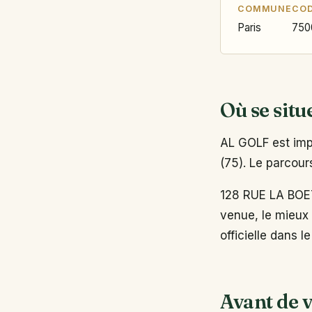
COMMUNE
COD
Paris
750
Où se situ
AL GOLF est imp
(75). Le parcours
128 RUE LA BOET
venue, le mieux 
officielle dans l
Avant de v