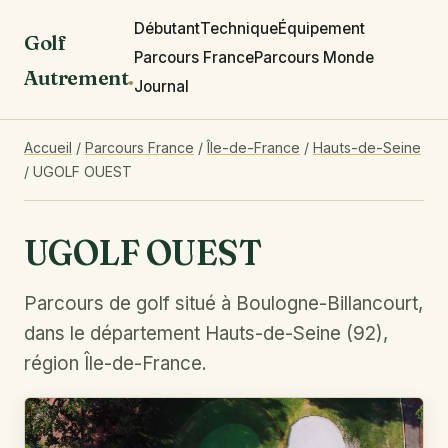
Débutant
Technique
Équipement
Golf
Parcours France
Parcours Monde
Autrement
.
Journal
Accueil
/
Parcours France
/
Île-de-France
/
Hauts-de-Seine
/
UGOLF OUEST
UGOLF OUEST
Parcours de golf situé à Boulogne-Billancourt,
dans le département Hauts-de-Seine (92),
région Île-de-France.