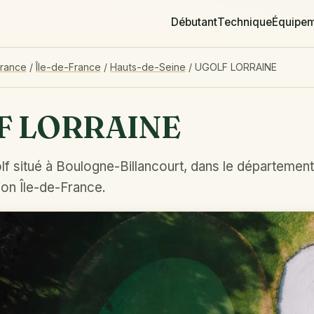
Débutant
Technique
Équipe
France
/
Île-de-France
/
Hauts-de-Seine
/
UGOLF LORRAINE
F LORRAINE
lf situé à Boulogne-Billancourt, dans le départemen
ion Île-de-France.