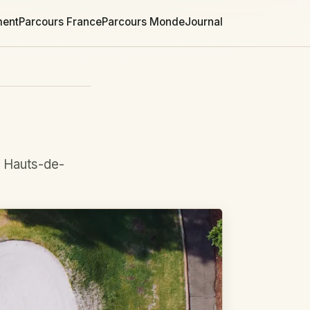
ment
Parcours France
Parcours Monde
Journal
t Hauts-de-