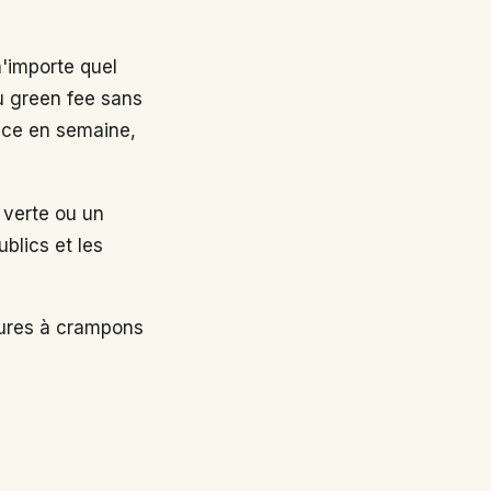
n'importe quel
au green fee sans
nce en semaine,
 verte ou un
ublics et les
sures à crampons