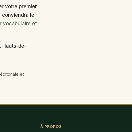
r votre premier
s conviendra le
ir
vocabulaire et
t Hauts-de-
éditoriale et
À PROPOS