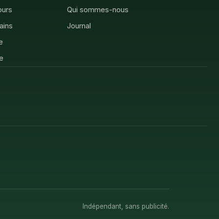
ours
Qui sommes-nous
rains
Journal
e
e
Indépendant, sans publicité.