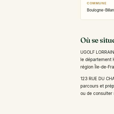
COMMUNE
Boulogne-Billa
Où se situ
UGOLF LORRAINE 
le département H
région Île-de-Fr
123 RUE DU CHA
parcours et prép
ou de consulter s