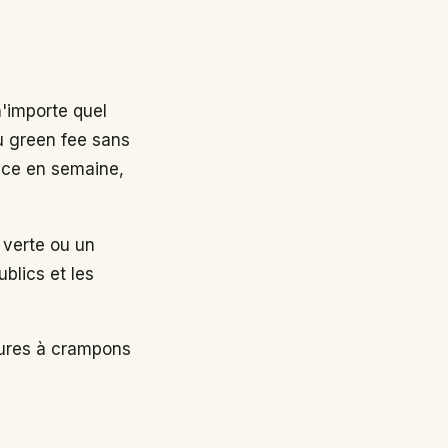
n'importe quel
au green fee sans
nce en semaine,
 verte ou un
ublics et les
sures à crampons