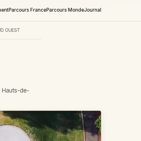
ment
Parcours France
Parcours Monde
Journal
UD OUEST
D
t Hauts-de-