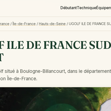
Débutant
Technique
Équipe
France
/
Île-de-France
/
Hauts-de-Seine
/
UGOLF ILE DE FRANCE S
 ILE DE FRANCE SU
T
lf situé à Boulogne-Billancourt, dans le départemen
ion Île-de-France.