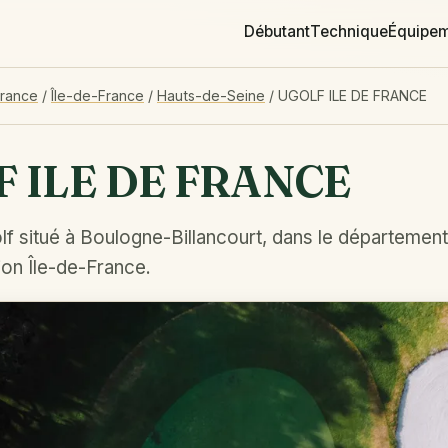
Débutant
Technique
Équipe
France
/
Île-de-France
/
Hauts-de-Seine
/
UGOLF ILE DE FRANCE
 ILE DE FRANCE
lf situé à Boulogne-Billancourt, dans le départemen
ion Île-de-France.