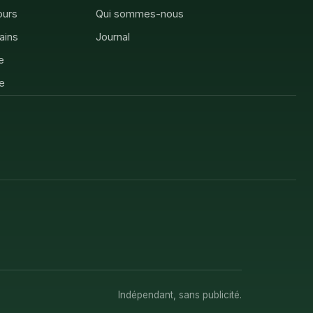
ours
Qui sommes-nous
rains
Journal
e
e
Indépendant, sans publicité.