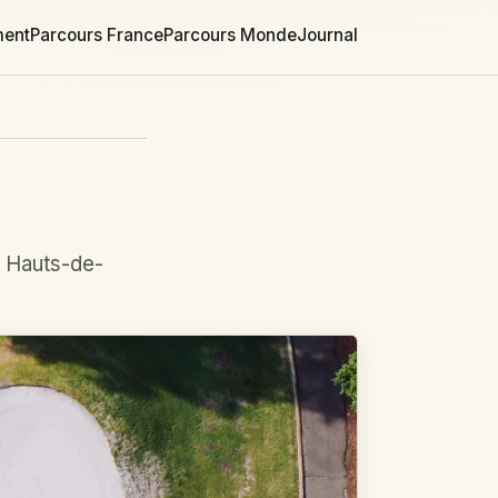
ment
Parcours France
Parcours Monde
Journal
t Hauts-de-