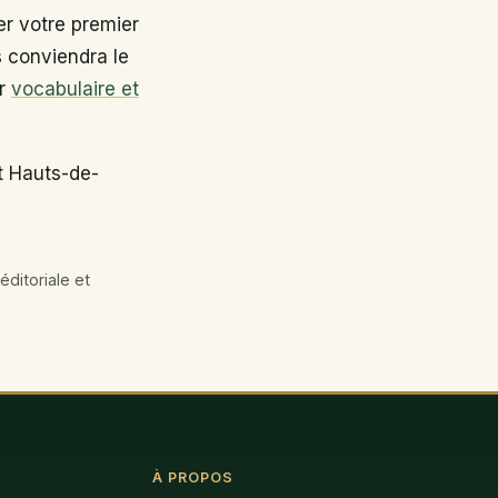
r votre premier
s conviendra le
ir
vocabulaire et
t Hauts-de-
éditoriale et
À PROPOS