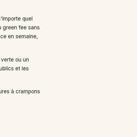
n'importe quel
au green fee sans
nce en semaine,
 verte ou un
ublics et les
sures à crampons