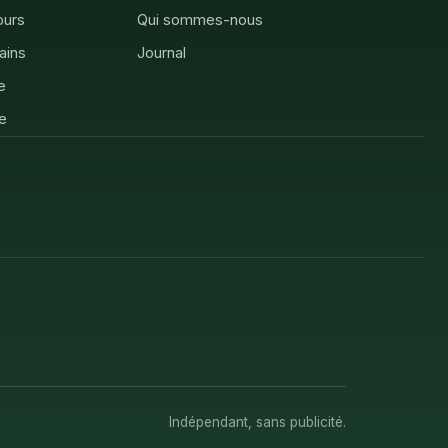
ours
Qui sommes-nous
rains
Journal
e
e
Indépendant, sans publicité.