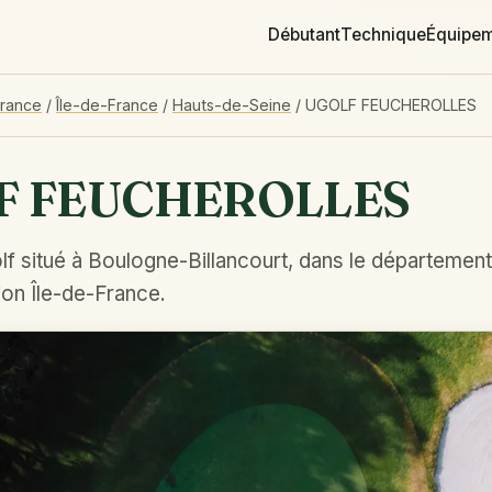
Débutant
Technique
Équipe
France
/
Île-de-France
/
Hauts-de-Seine
/
UGOLF FEUCHEROLLES
F FEUCHEROLLES
lf situé à Boulogne-Billancourt, dans le départemen
ion Île-de-France.