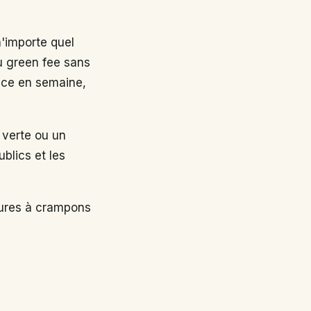
n'importe quel
au green fee sans
nce en semaine,
 verte ou un
ublics et les
sures à crampons