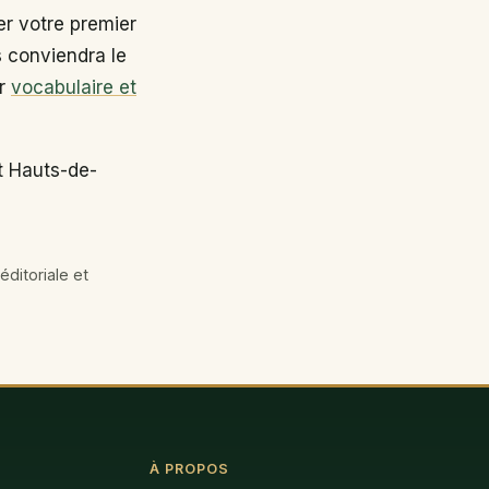
r votre premier
s conviendra le
ir
vocabulaire et
t Hauts-de-
éditoriale et
À PROPOS