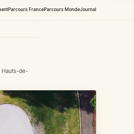
ment
Parcours France
Parcours Monde
Journal
t Hauts-de-