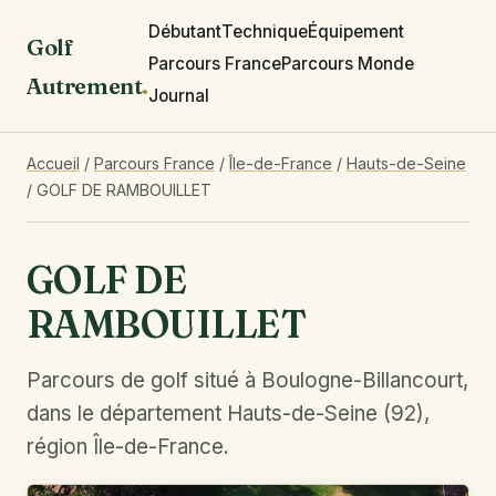
Débutant
Technique
Équipement
Golf
Parcours France
Parcours Monde
Autrement
.
Journal
Accueil
/
Parcours France
/
Île-de-France
/
Hauts-de-Seine
/
GOLF DE RAMBOUILLET
GOLF DE
RAMBOUILLET
Parcours de golf situé à Boulogne-Billancourt,
dans le département Hauts-de-Seine (92),
région Île-de-France.