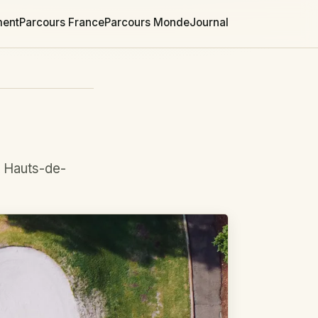
ment
Parcours France
Parcours Monde
Journal
t Hauts-de-