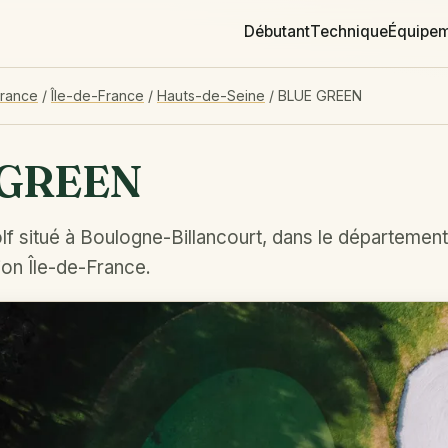
Débutant
Technique
Équipe
France
/
Île-de-France
/
Hauts-de-Seine
/
BLUE GREEN
 GREEN
lf situé à Boulogne-Billancourt, dans le départemen
ion Île-de-France.