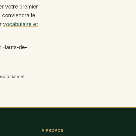
r votre premier
s conviendra le
ir
vocabulaire et
t Hauts-de-
éditoriale et
À PROPOS