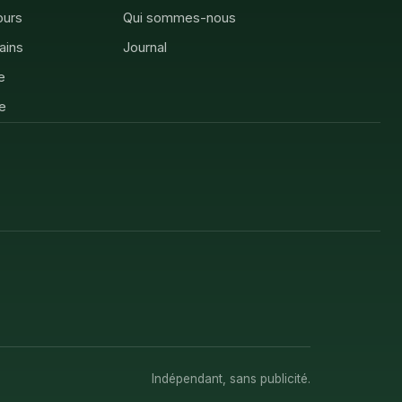
ours
Qui sommes-nous
rains
Journal
e
e
Indépendant, sans publicité.