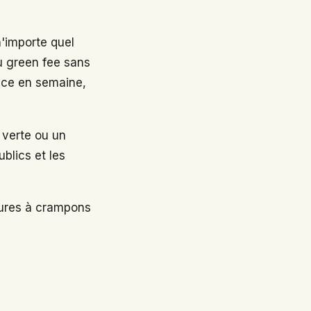
n'importe quel
au green fee sans
nce en semaine,
 verte ou un
ublics et les
sures à crampons