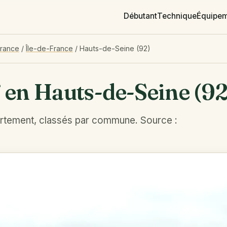
Débutant
Technique
Équipe
France
/
Île-de-France
/
Hauts-de-Seine (92)
f en Hauts-de-Seine (92
artement, classés par commune. Source :