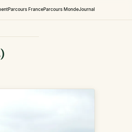
ment
Parcours France
Parcours Monde
Journal
)