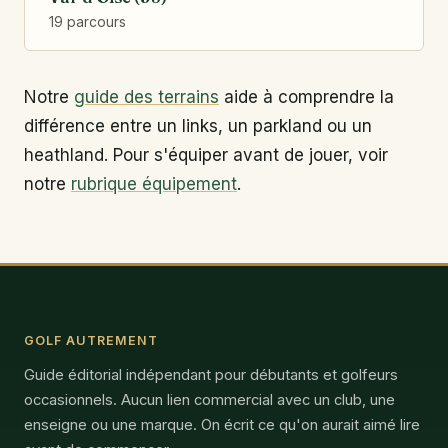
19 parcours
Notre
guide des terrains
aide à comprendre la
différence entre un links, un parkland ou un
heathland. Pour s'équiper avant de jouer, voir
notre
rubrique équipement
.
GOLF AUTREMENT
Guide éditorial indépendant pour débutants et golfeurs
occasionnels. Aucun lien commercial avec un club, une
enseigne ou une marque. On écrit ce qu'on aurait aimé lire