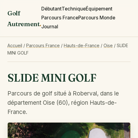
Débutant
Technique
Équipement
Golf
Parcours France
Parcours Monde
Autrement
.
Journal
Accueil
/
Parcours France
/
Hauts-de-France
/
Oise
/
SLIDE
MINI GOLF
SLIDE MINI GOLF
Parcours de golf situé à Roberval, dans le
département Oise (60), région Hauts-de-
France.