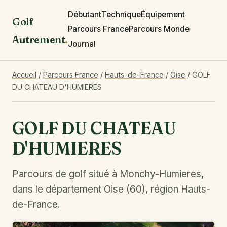
Débutant
Technique
Équipement
Golf
Parcours France
Parcours Monde
Autrement
.
Journal
Accueil
/
Parcours France
/
Hauts-de-France
/
Oise
/
GOLF
DU CHATEAU D'HUMIERES
GOLF DU CHATEAU
D'HUMIERES
Parcours de golf situé à Monchy-Humieres,
dans le département Oise (60), région Hauts-
de-France.