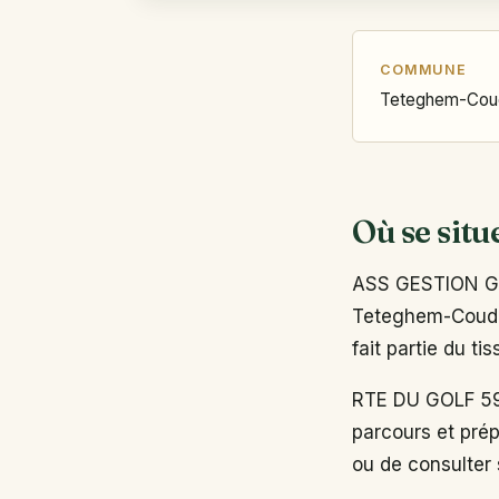
COMMUNE
Teteghem-Coud
Où se situ
ASS GESTION GO
Teteghem-Coudek
fait partie du t
RTE DU GOLF 59
parcours et prép
ou de consulter s