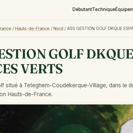
Débutant
Technique
Équipe
France
/
Hauts-de-France
/
Nord
/
ASS GESTION GOLF DKQUE ESP
GESTION GOLF DKQU
CES VERTS
lf situé à Teteghem-Coudekerque-Village, dans le 
ion Hauts-de-France.