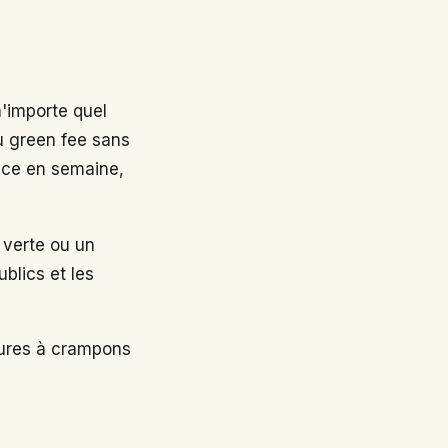
n'importe quel
au green fee sans
nce en semaine,
 verte ou un
ublics et les
sures à crampons