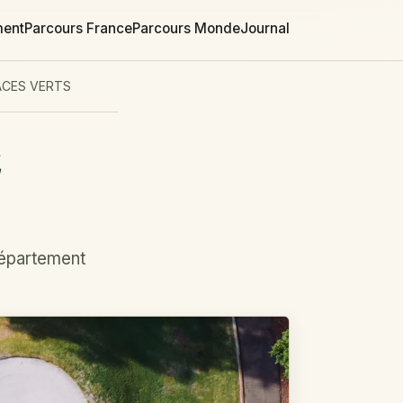
ment
Parcours France
Parcours Monde
Journal
ACES VERTS
E
département