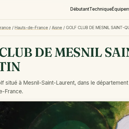
Débutant
Technique
Équipe
France
/
Hauts-de-France
/
Aisne
/
GOLF CLUB DE MESNIL SAINT-Q
CLUB DE MESNIL SAI
TIN
f situé à Mesnil-Saint-Laurent, dans le département
e-France.