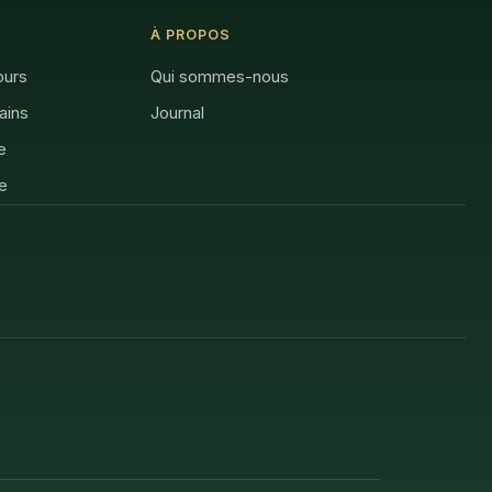
À PROPOS
ours
Qui sommes-nous
rains
Journal
e
e