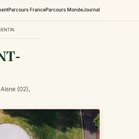
ment
Parcours France
Parcours Monde
Journal
UENTIN
NT-
 Aisne (02),