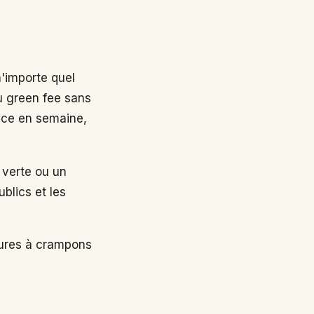
n'importe quel
au green fee sans
nce en semaine,
 verte ou un
ublics et les
sures à crampons