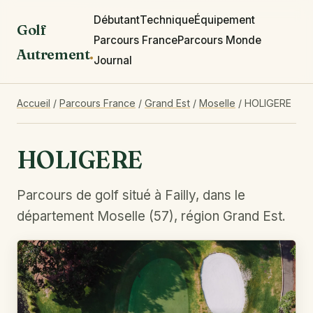
Débutant
Technique
Équipement
Golf
Parcours France
Parcours Monde
Autrement
.
Journal
Accueil
/
Parcours France
/
Grand Est
/
Moselle
/
HOLIGERE
HOLIGERE
Parcours de golf situé à Failly, dans le
département Moselle (57), région Grand Est.