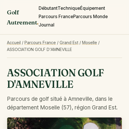
Débutant
Technique
Équipement
Golf
Parcours France
Parcours Monde
Autrement
.
Journal
Accueil
/
Parcours France
/
Grand Est
/
Moselle
/
ASSOCIATION GOLF D'AMNEVILLE
ASSOCIATION GOLF
D'AMNEVILLE
Parcours de golf situé à Amneville, dans le
département Moselle (57), région Grand Est.