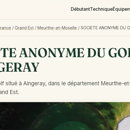
Débutant
Technique
Équipe
France
/
Grand Est
/
Meurthe-et-Moselle
/
SOCIETE ANONYME DU G
ETE ANONYME DU GO
NGERAY
lf situé à Aingeray, dans le département Meurthe-e
and Est.