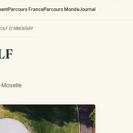
ment
Parcours France
Parcours Monde
Journal
OLF D'AINGERAY
LF
t-Moselle