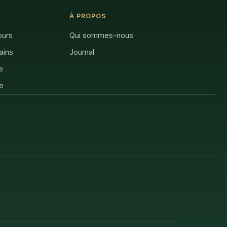
À PROPOS
ours
Qui sommes-nous
rains
Journal
e
e