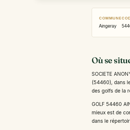
COMMUNE
COD
Aingeray
544
Où se situ
SOCIETE ANONYM
(54460), dans le
des golfs de la 
GOLF 54460 AING
mieux est de con
dans le répertoi