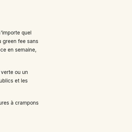
n'importe quel
au green fee sans
nce en semaine,
 verte ou un
ublics et les
sures à crampons