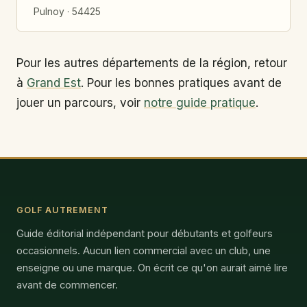
Pulnoy · 54425
Pour les autres départements de la région, retour
à
Grand Est
. Pour les bonnes pratiques avant de
jouer un parcours, voir
notre guide pratique
.
GOLF AUTREMENT
Guide éditorial indépendant pour débutants et golfeurs
occasionnels. Aucun lien commercial avec un club, une
enseigne ou une marque. On écrit ce qu'on aurait aimé lire
avant de commencer.