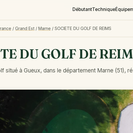
Débutant
Technique
Équipe
France
/
Grand Est
/
Marne
/
SOCIETE DU GOLF DE REIMS
TE DU GOLF DE REIM
lf situé à Gueux, dans le département Marne (51), r