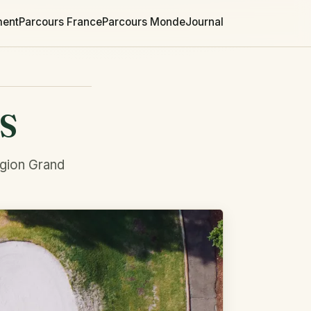
ment
Parcours France
Parcours Monde
Journal
S
égion Grand