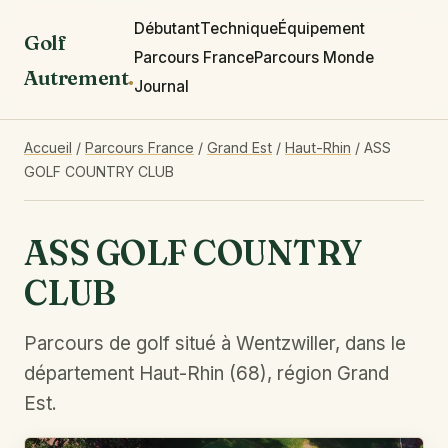
Débutant
Technique
Équipement
Golf
Parcours France
Parcours Monde
Autrement
.
Journal
Accueil
/
Parcours France
/
Grand Est
/
Haut-Rhin
/
ASS
GOLF COUNTRY CLUB
ASS GOLF COUNTRY
CLUB
Parcours de golf situé à Wentzwiller, dans le
département Haut-Rhin (68), région Grand
Est.