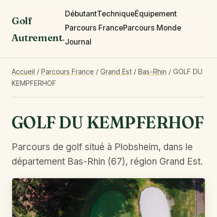
Débutant
Technique
Équipement
Golf
Parcours France
Parcours Monde
Autrement
.
Journal
Accueil
/
Parcours France
/
Grand Est
/
Bas-Rhin
/
GOLF DU
KEMPFERHOF
GOLF DU KEMPFERHOF
Parcours de golf situé à Plobsheim, dans le
département Bas-Rhin (67), région Grand Est.