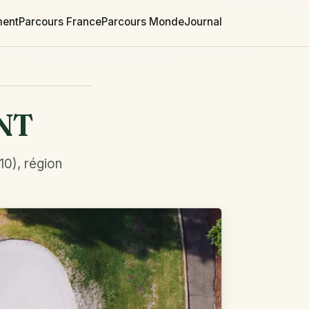
ment
Parcours France
Parcours Monde
Journal
NT
10), région