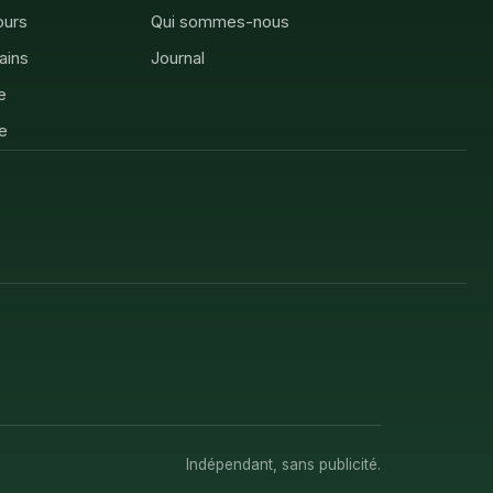
ours
Qui sommes-nous
rains
Journal
e
e
Indépendant, sans publicité.