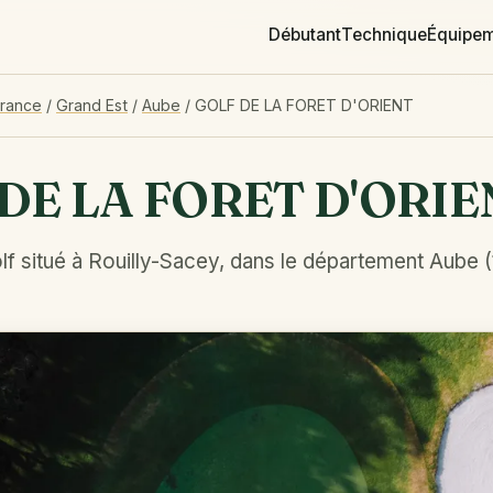
Débutant
Technique
Équipe
France
/
Grand Est
/
Aube
/
GOLF DE LA FORET D'ORIENT
DE LA FORET D'ORIE
f situé à Rouilly-Sacey, dans le département Aube (