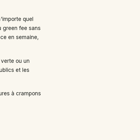
n'importe quel
au green fee sans
nce en semaine,
 verte ou un
ublics et les
sures à crampons