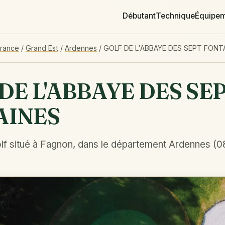
Débutant
Technique
Équipe
France
/
Grand Est
/
Ardennes
/
GOLF DE L'ABBAYE DES SEPT FONT
DE L'ABBAYE DES SE
AINES
lf situé à Fagnon, dans le département Ardennes (08