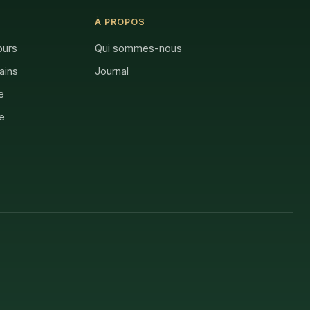
À PROPOS
ours
Qui sommes-nous
rains
Journal
e
e