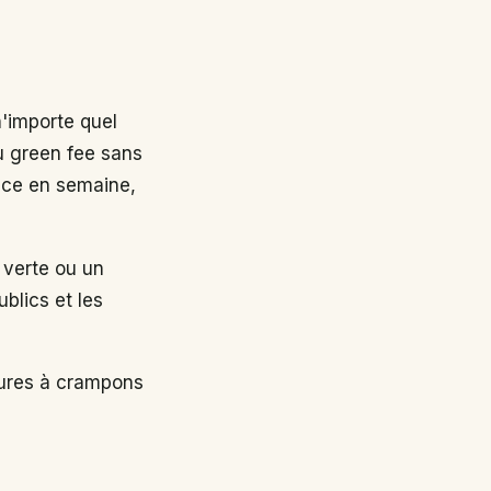
n'importe quel
au green fee sans
nce en semaine,
 verte ou un
ublics et les
sures à crampons