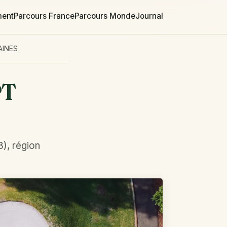
ment
Parcours France
Parcours Monde
Journal
AINES
PT
), région