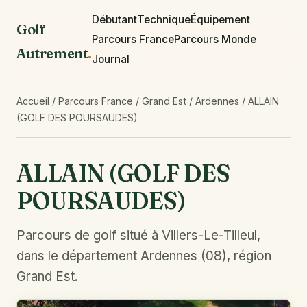
Débutant
Technique
Équipement
Golf
Parcours France
Parcours Monde
Autrement
.
Journal
Accueil
/
Parcours France
/
Grand Est
/
Ardennes
/
ALLAIN
(GOLF DES POURSAUDES)
ALLAIN (GOLF DES
POURSAUDES)
Parcours de golf situé à Villers-Le-Tilleul,
dans le département Ardennes (08), région
Grand Est.