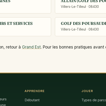
AINES
ALLAIN (GOLF DES P
Villers-Le-Tilleul · 08430
RS ET SERVICES
GOLF DES POURSAUD
Villers-Le-Tilleul · 08430
on, retour à
Grand Est
. Pour les bonnes pratiques avant 
APPRENDRE
JOUER
feurs
Débutant
Types de parc
 une