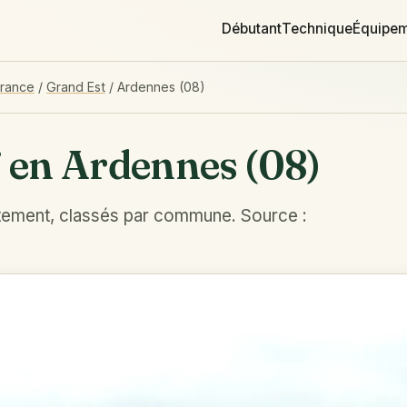
Débutant
Technique
Équipe
France
/
Grand Est
/
Ardennes (08)
f en Ardennes (08)
tement, classés par commune. Source :