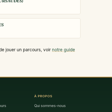
OURSAUDES)
ES
de jouer un parcours, voir
notre guide
À PROPOS
ours
Qui sommes-nous