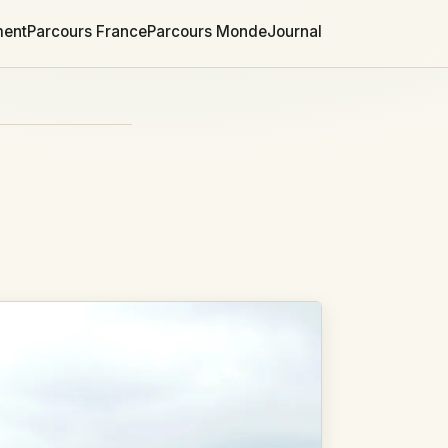
ment
Parcours France
Parcours Monde
Journal