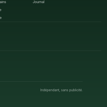
rains
Journal
e
e
Indépendant, sans publicité.