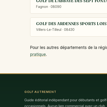
GOLF DE L'ABBAYE DES SEPT FONT
Fagnon · 08090
GOLF DES ARDENNES SPORTS LOISI
Villers-Le-Tilleul · 08430
Pour les autres départements de la régi
pratique
.
GOLF AUTREMENT
Guide éditorial indépendant pour débutants et gol
occasionnels. Aucun lien commercial avec un club,