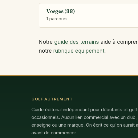
Vosges (88)
1 parcours
Notre
guide des terrains
aide à comprend
notre
rubrique équipement
.
GOLF AUTREMENT
Guide éditorial indépendant pour débutants et gol
occasionnels. Aucun lien commercial avec un club,
enseigne ou une marque. On écrit ce qu'on aurait a
avant de commencer.