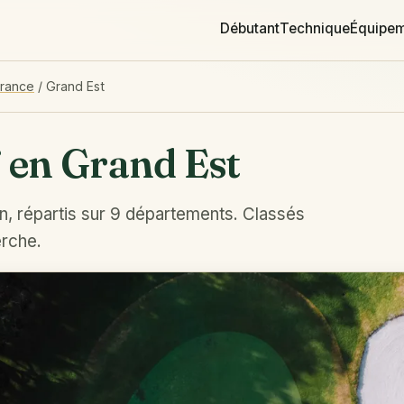
Débutant
Technique
Équipe
France
/
Grand Est
f en Grand Est
n, répartis sur 9 départements. Classés
erche.