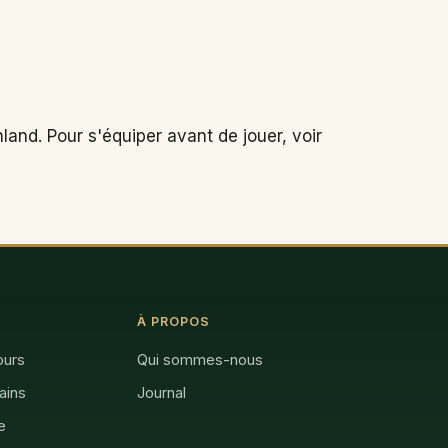
land. Pour s'équiper avant de jouer, voir
À PROPOS
ours
Qui sommes-nous
rains
Journal
e