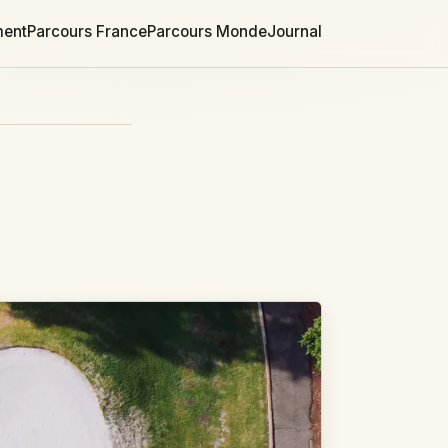
ment
Parcours France
Parcours Monde
Journal