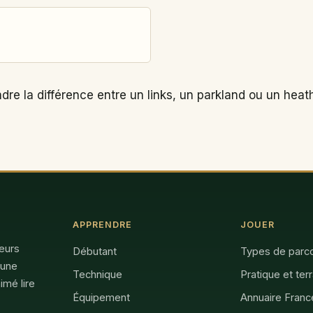
re la différence entre un links, un parkland ou un heath
APPRENDRE
JOUER
feurs
Débutant
Types de parc
 une
Technique
Pratique et ter
imé lire
Équipement
Annuaire Franc