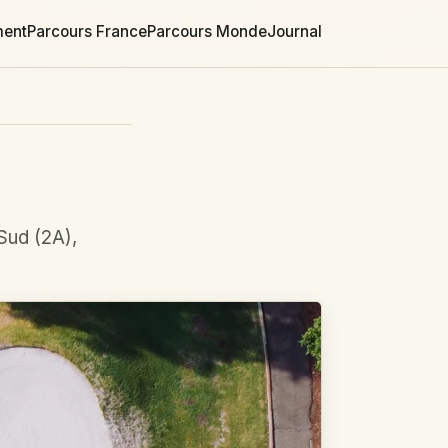
ment
Parcours France
Parcours Monde
Journal
Sud (2A),