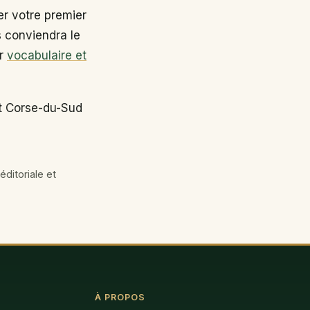
r votre premier
s conviendra le
ir
vocabulaire et
nt Corse-du-Sud
éditoriale et
À PROPOS