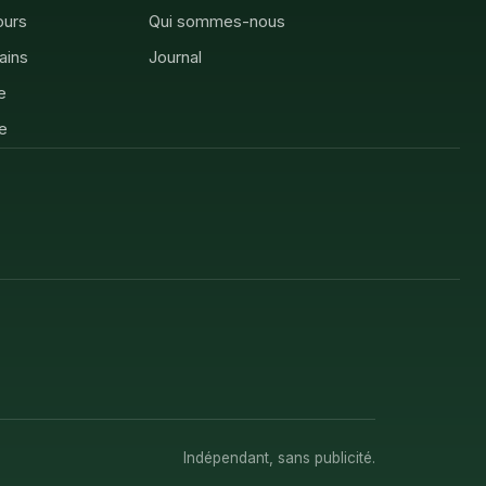
ours
Qui sommes-nous
rains
Journal
e
e
Indépendant, sans publicité.