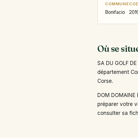
COMMUNE
COD
Bonifacio
201
Où se situ
SA DU GOLF DE S
département Cors
Corse.
DOM DOMAINE DE
préparer votre v
consulter sa fich