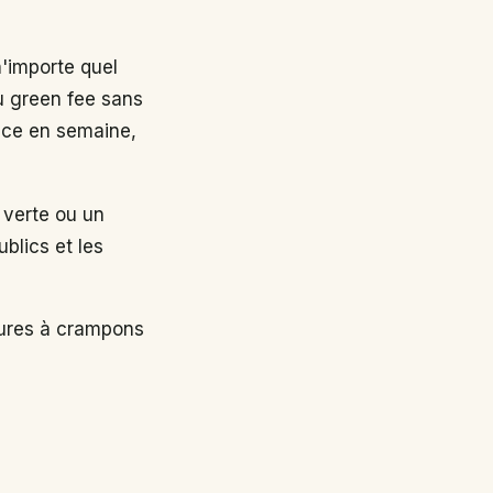
n'importe quel
au green fee sans
nce en semaine,
 verte ou un
ublics et les
sures à crampons