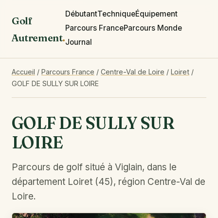
Débutant
Technique
Équipement
Golf
Parcours France
Parcours Monde
Autrement
.
Journal
Accueil
/
Parcours France
/
Centre-Val de Loire
/
Loiret
/
GOLF DE SULLY SUR LOIRE
GOLF DE SULLY SUR
LOIRE
Parcours de golf situé à Viglain, dans le
département Loiret (45), région Centre-Val de
Loire.