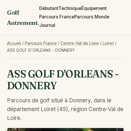
Débutant
Technique
Équipement
Golf
Parcours France
Parcours Monde
Autrement
.
Journal
Accueil
/
Parcours France
/
Centre-Val de Loire
/
Loiret
/
ASS GOLF D'ORLEANS - DONNERY
ASS GOLF D'ORLEANS -
DONNERY
Parcours de golf situé à Donnery, dans le
département Loiret (45), région Centre-Val de
Loire.