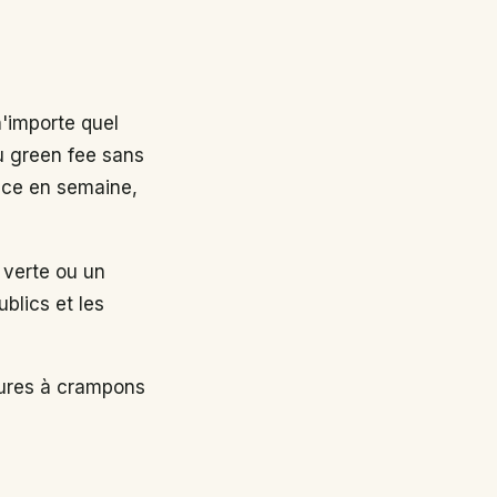
n'importe quel
au green fee sans
nce en semaine,
 verte ou un
ublics et les
sures à crampons