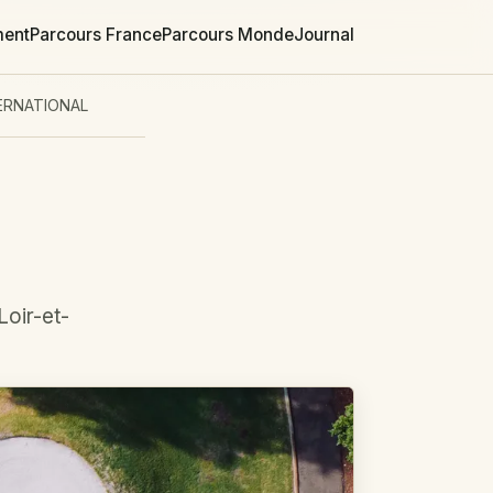
ment
Parcours France
Parcours Monde
Journal
ERNATIONAL
Loir-et-