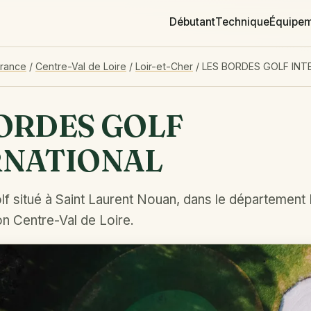
Débutant
Technique
Équipe
France
/
Centre-Val de Loire
/
Loir-et-Cher
/
LES BORDES GOLF INT
ORDES GOLF
RNATIONAL
f situé à Saint Laurent Nouan, dans le département 
on Centre-Val de Loire.