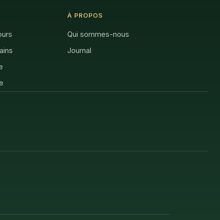
À PROPOS
ours
Qui sommes-nous
rains
Journal
e
e