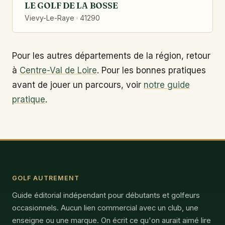
LE GOLF DE LA BOSSE
Vievy-Le-Raye · 41290
Pour les autres départements de la région, retour
à
Centre-Val de Loire
. Pour les bonnes pratiques
avant de jouer un parcours, voir
notre guide
pratique
.
GOLF AUTREMENT
Guide éditorial indépendant pour débutants et golfeurs
occasionnels. Aucun lien commercial avec un club, une
enseigne ou une marque. On écrit ce qu'on aurait aimé lire