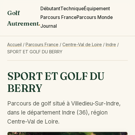
Débutant
Technique
Équipement
Golf
Parcours France
Parcours Monde
Autrement
.
Journal
Accueil
/
Parcours France
/
Centre-Val de Loire
/
Indre
/
SPORT ET GOLF DU BERRY
SPORT ET GOLF DU
BERRY
Parcours de golf situé à Villedieu-Sur-Indre,
dans le département Indre (36), région
Centre-Val de Loire.