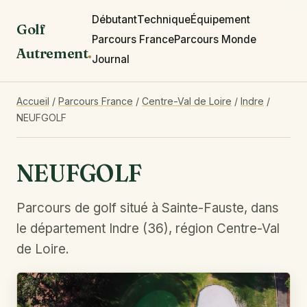
Débutant
Technique
Équipement
Golf
Parcours France
Parcours Monde
Autrement
.
Journal
Accueil
/
Parcours France
/
Centre-Val de Loire
/
Indre
/
NEUFGOLF
NEUFGOLF
Parcours de golf situé à Sainte-Fauste, dans
le département Indre (36), région Centre-Val
de Loire.