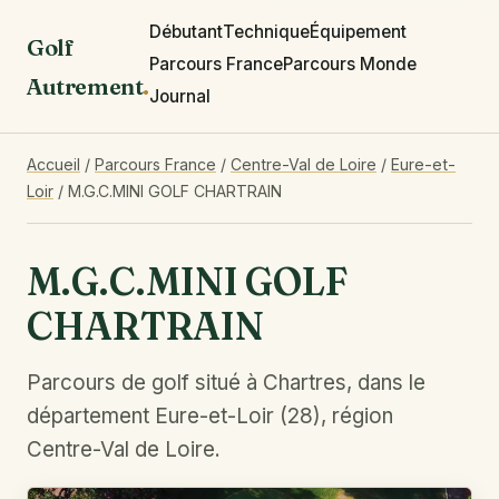
Débutant
Technique
Équipement
Golf
Parcours France
Parcours Monde
Autrement
.
Journal
Accueil
/
Parcours France
/
Centre-Val de Loire
/
Eure-et-
Loir
/
M.G.C.MINI GOLF CHARTRAIN
M.G.C.MINI GOLF
CHARTRAIN
Parcours de golf situé à Chartres, dans le
département Eure-et-Loir (28), région
Centre-Val de Loire.