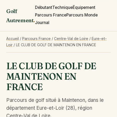
Débutant
Technique
Équipement
Golf
Parcours France
Parcours Monde
Autrement
.
Journal
Accueil
/
Parcours France
/
Centre-Val de Loire
/
Eure-et-
Loir
/
LE CLUB DE GOLF DE MAINTENON EN FRANCE
LE CLUB DE GOLF DE
MAINTENON EN
FRANCE
Parcours de golf situé à Maintenon, dans le
département Eure-et-Loir (28), région
Centre-Val de Loire.