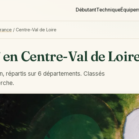
Débutant
Technique
Équipe
France
/
Centre-Val de Loire
 en Centre-Val de Loir
n, répartis sur 6 départements. Classés
erche.