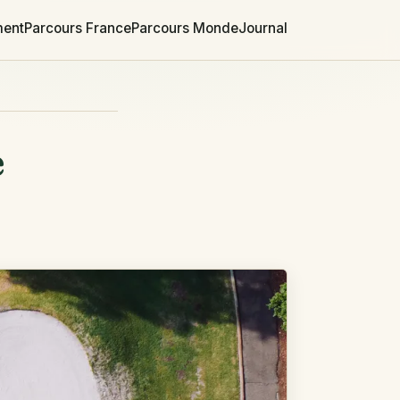
ment
Parcours France
Parcours Monde
Journal
e