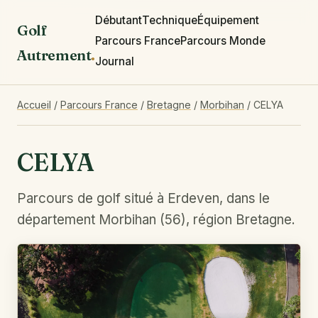
Débutant
Technique
Équipement
Golf
Parcours France
Parcours Monde
Autrement
.
Journal
Accueil
/
Parcours France
/
Bretagne
/
Morbihan
/
CELYA
CELYA
Parcours de golf situé à Erdeven, dans le
département Morbihan (56), région Bretagne.