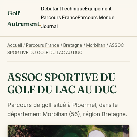
Débutant
Technique
Équipement
Golf
Parcours France
Parcours Monde
Autrement
.
Journal
Accueil
/
Parcours France
/
Bretagne
/
Morbihan
/
ASSOC
SPORTIVE DU GOLF DU LAC AU DUC
ASSOC SPORTIVE DU
GOLF DU LAC AU DUC
Parcours de golf situé à Ploermel, dans le
département Morbihan (56), région Bretagne.