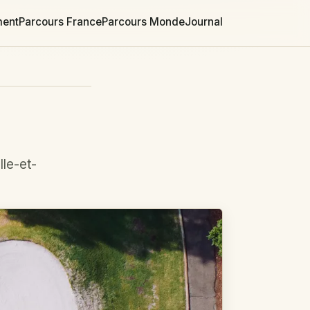
ment
Parcours France
Parcours Monde
Journal
lle-et-