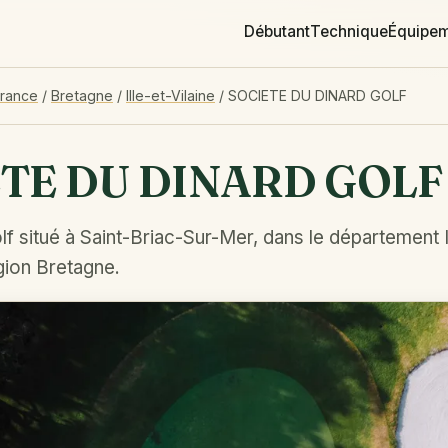
Débutant
Technique
Équipe
France
/
Bretagne
/
Ille-et-Vilaine
/
SOCIETE DU DINARD GOLF
TE DU DINARD GOLF
f situé à Saint-Briac-Sur-Mer, dans le département I
égion Bretagne.