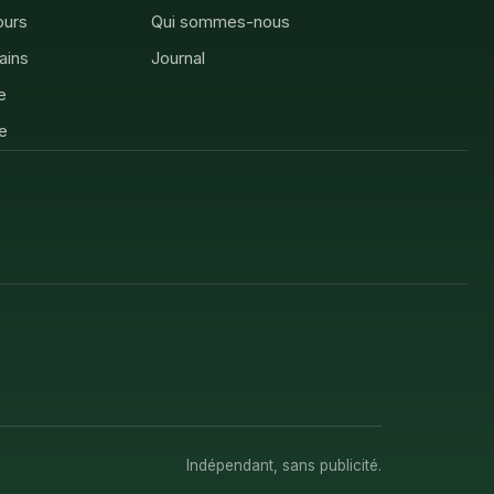
ours
Qui sommes-nous
rains
Journal
e
e
Indépendant, sans publicité.