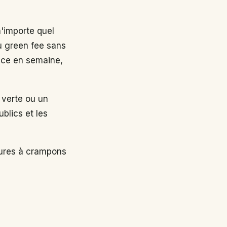
n'importe quel
au green fee sans
nce en semaine,
 verte ou un
ublics et les
sures à crampons