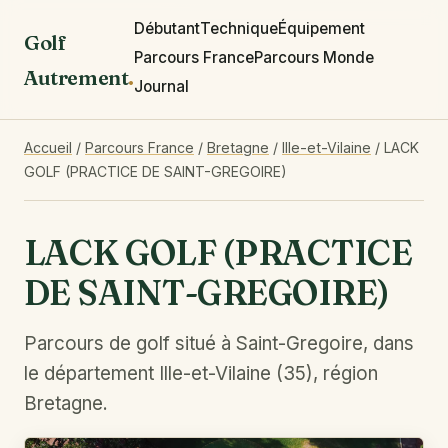
Débutant
Technique
Équipement
Golf
Parcours France
Parcours Monde
Autrement
.
Journal
Accueil
/
Parcours France
/
Bretagne
/
Ille-et-Vilaine
/
LACK
GOLF (PRACTICE DE SAINT-GREGOIRE)
LACK GOLF (PRACTICE
DE SAINT-GREGOIRE)
Parcours de golf situé à Saint-Gregoire, dans
le département Ille-et-Vilaine (35), région
Bretagne.