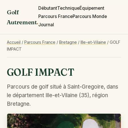
Débutant
Technique
Équipement
Golf
Parcours France
Parcours Monde
Autrement
.
Journal
Accueil
/
Parcours France
/
Bretagne
/
Ille-et-Vilaine
/
GOLF
IMPACT
GOLF IMPACT
Parcours de golf situé à Saint-Gregoire, dans
le département Ille-et-Vilaine (35), région
Bretagne.