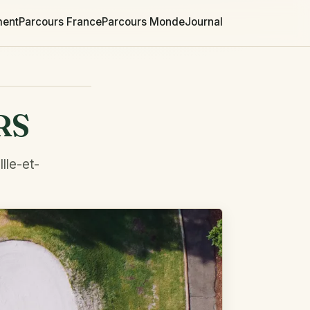
ment
Parcours France
Parcours Monde
Journal
RS
lle-et-