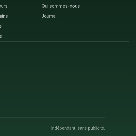
ours
Qui sommes-nous
rains
Journal
e
e
Indépendant, sans publicité.