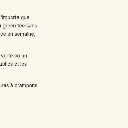
n'importe quel
au green fee sans
nce en semaine,
 verte ou un
ublics et les
sures à crampons