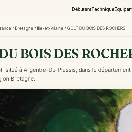
Débutant
Technique
Équipe
France
/
Bretagne
/
Ille-et-Vilaine
/
GOLF DU BOIS DES ROCHERS
DU BOIS DES ROCHE
f situé à Argentre-Du-Plessis, dans le département I
égion Bretagne.