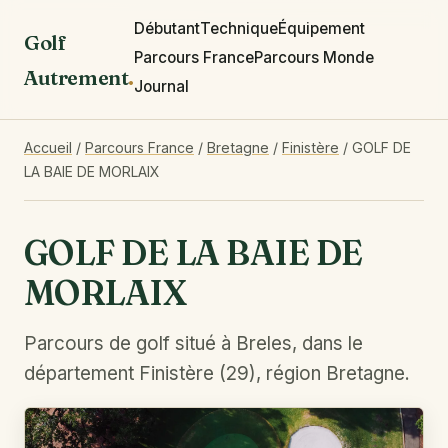
Débutant
Technique
Équipement
Golf
Parcours France
Parcours Monde
Autrement
.
Journal
Accueil
/
Parcours France
/
Bretagne
/
Finistère
/
GOLF DE
LA BAIE DE MORLAIX
GOLF DE LA BAIE DE
MORLAIX
Parcours de golf situé à Breles, dans le
département Finistère (29), région Bretagne.