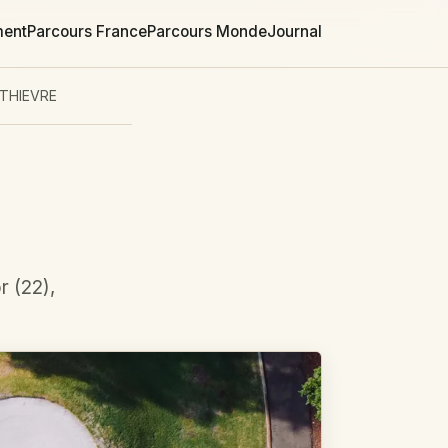
ment
Parcours France
Parcours Monde
Journal
NTHIEVRE
r (22),