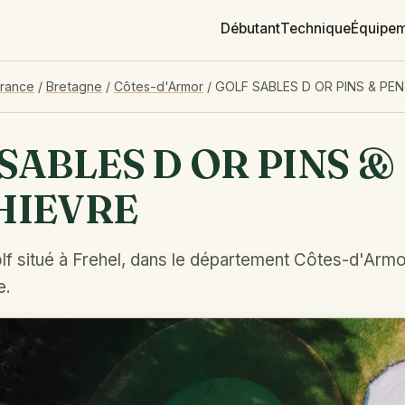
Débutant
Technique
Équipe
France
/
Bretagne
/
Côtes-d'Armor
/
GOLF SABLES D OR PINS & PE
SABLES D OR PINS &
HIEVRE
lf situé à Frehel, dans le département Côtes-d'Armo
e.