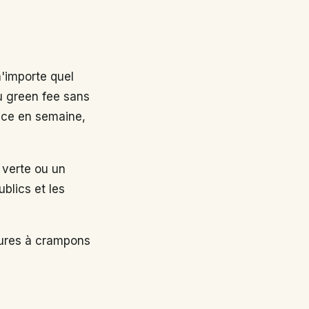
n'importe quel
au green fee sans
nce en semaine,
 verte ou un
ublics et les
sures à crampons