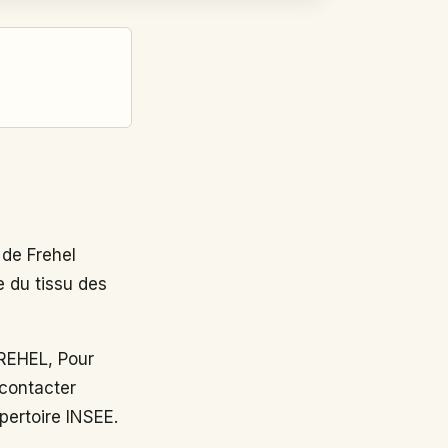
de Frehel
e du tissu des
REHEL, Pour
 contacter
épertoire INSEE.