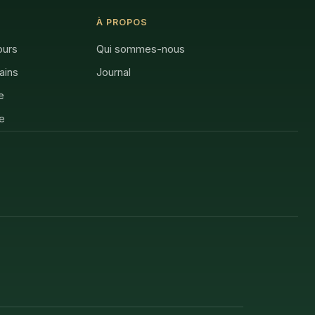
À PROPOS
ours
Qui sommes-nous
rains
Journal
e
e