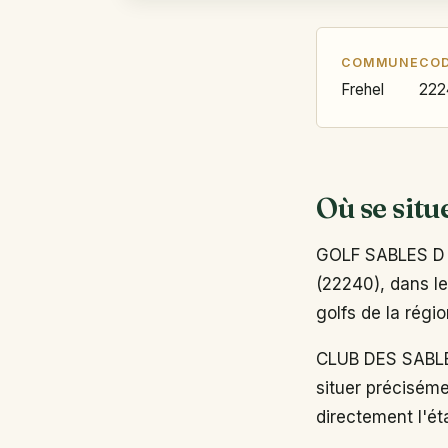
COMMUNE
COD
Frehel
222
Où se situ
GOLF SABLES D 
(22240), dans le
golfs de la régi
CLUB DES SABLE
situer préciséme
directement l'ét