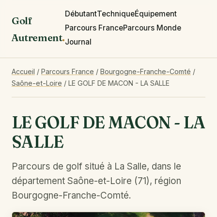
Débutant
Technique
Équipement
Golf
Parcours France
Parcours Monde
Autrement
.
Journal
Accueil
/
Parcours France
/
Bourgogne-Franche-Comté
/
Saône-et-Loire
/
LE GOLF DE MACON - LA SALLE
LE GOLF DE MACON - LA
SALLE
Parcours de golf situé à La Salle, dans le
département Saône-et-Loire (71), région
Bourgogne-Franche-Comté.