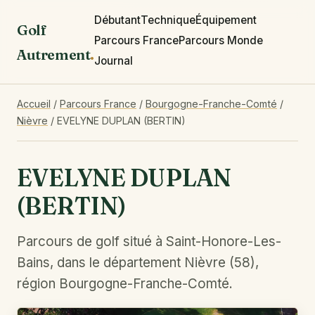
Débutant
Technique
Équipement
Golf
Parcours France
Parcours Monde
Autrement
.
Journal
Accueil
/
Parcours France
/
Bourgogne-Franche-Comté
/
Nièvre
/
EVELYNE DUPLAN (BERTIN)
EVELYNE DUPLAN
(BERTIN)
Parcours de golf situé à Saint-Honore-Les-
Bains, dans le département Nièvre (58),
région Bourgogne-Franche-Comté.